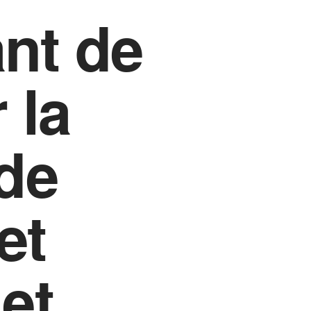
nt de
 la
 de
et
 et