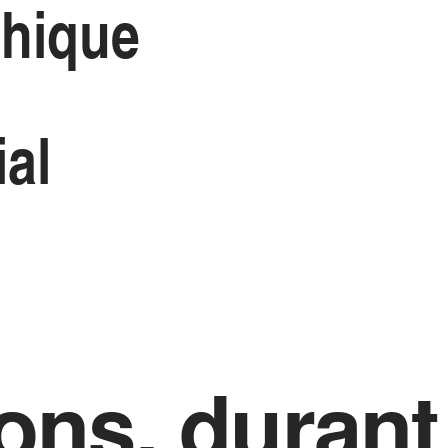
phique
ial
ons, durant