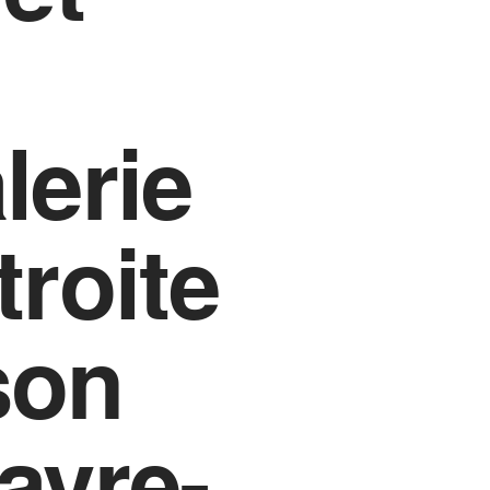
lerie
troite
son
avre-