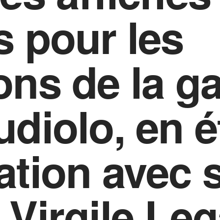
s pour les
ons de la ga
udiolo, en é
ation avec 
 Virgile Leg