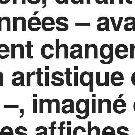
nnées – ava
nt changer
n artistique
 –, imaginé 
des affiches