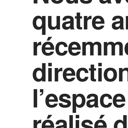
quatre a
récemme
directio
l’espace
réalisé 