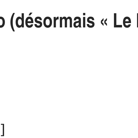
o (désormais « Le 
]