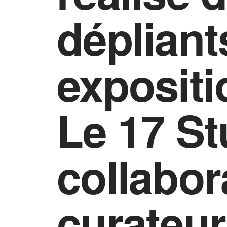
dépliant
expositi
Le 17 St
collabor
curateur